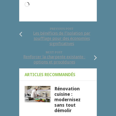
Chargement…
PREVIOUS POST
Les bénéfices de l’isolation par
soufflage pour des économies
significatives
NEXT POST
Renforcer la charpente existante :
options et procédures
ARTICLES RECOMMANDÉS
Rénovation
cuisine :
modernisez
sans tout
démolir