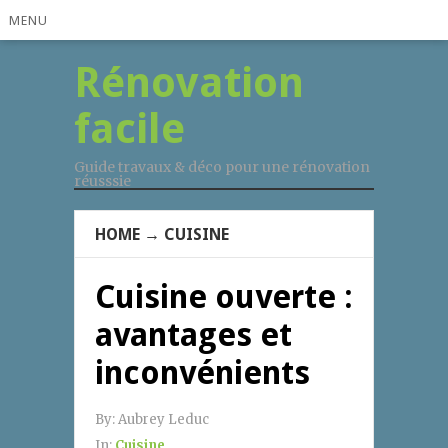
MENU
Rénovation
facile
Guide travaux & déco pour une rénovation
réusssie
HOME
→
CUISINE
Cuisine ouverte :
avantages et
inconvénients
By:
Aubrey Leduc
In:
Cuisine