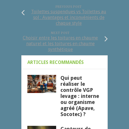
PREVIOUS POST
Toilettes suspendues vs Toilettes au
sol : Avantages et inconvénients de
chaque style
NEXT POST
Choisir entre les toitures en chaume
naturel et les toitures en chaume
synthétique
ARTICLES RECOMMANDÉS
Qui peut
réaliser le
contrôle VGP
levage : interne
ou organisme
agréé (Apave,
Socotec) ?
Capteurs de