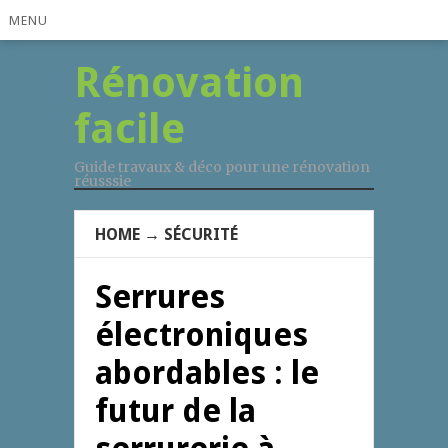
MENU
Rénovation
facile
Guide travaux & déco pour une rénovation
réusssie
HOME
→
SÉCURITÉ
Serrures
électroniques
abordables : le
futur de la