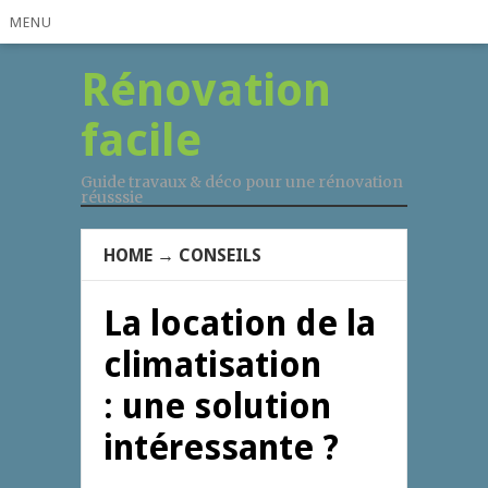
MENU
Rénovation
facile
Guide travaux & déco pour une rénovation
réusssie
HOME
→
CONSEILS
La location de la
climatisation
: une solution
intéressante ?