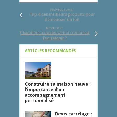
PREVIOUS POST
Top 4 des meilleurs produits pour
démousser un toit
NEXT POST
Chaudière à condensation : comment
l’entretenir ?
ARTICLES RECOMMANDÉS
Construire sa maison neuve :
l’importance d’un
accompagnement
personnalisé
Devis carrelage :