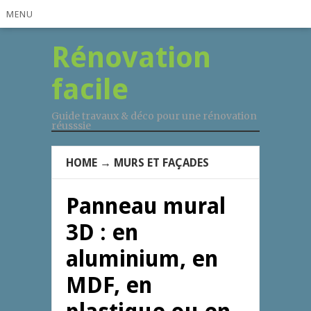
MENU
Rénovation
facile
Guide travaux & déco pour une rénovation
réusssie
HOME
→
MURS ET FAÇADES
Panneau mural
3D : en
aluminium, en
MDF, en