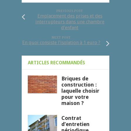
PREVIOUS POST
Emplacement des prises et des
interrupteurs dans une chambre
d’enfant
NEXT POST
En quoi consiste l’isolation à 1 euro ?
ARTICLES RECOMMANDÉS
Briques de
construction :
laquelle choisir
pour votre
maison ?
Contrat
d’entretien
périodique