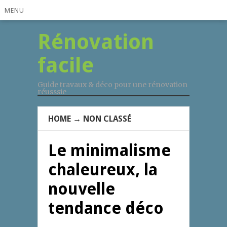
MENU
Rénovation
facile
Guide travaux & déco pour une rénovation
réusssie
HOME
→
NON CLASSÉ
Le minimalisme
chaleureux, la
nouvelle
tendance déco