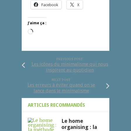
Facebook
X
J’aime ça :
Chargement…
PREVIOUS POST
Les icônes du minimalisme qui nous
inspirent au quotidien
NEXT POST
Les erreurs à éviter quand on se
lance dans le minimalisme
ARTICLES RECOMMANDÉS
Le home
organising : la