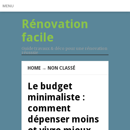
MENU
Rénovation
facile
Guide travaux & déco pour une rénovation
réusssie
HOME
→
NON CLASSÉ
Le budget
minimaliste :
comment
dépenser moins