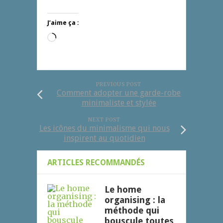
J’aime ça :
Chargement…
PREVIOUS POST
Comment adopter une garde-robe
minimaliste et stylée
NEXT POST
Les icônes du minimalisme qui nous
inspirent au quotidien
ARTICLES RECOMMANDÉS
Le home
organising : la
méthode qui
bouscule toutes