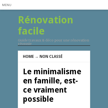
MENU
Rénovation
facile
Guide travaux & déco pour une rénovation
réusssie
HOME
→
NON CLASSÉ
Le minimalisme
en famille, est-
ce vraiment
possible