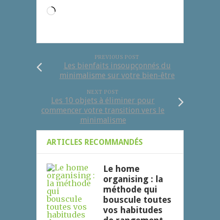
Chargement…
PREVIOUS POST
Les bienfaits insoupçonnés du
minimalisme sur votre bien-être
NEXT POST
Les 10 objets à éliminer pour
commencer votre transition vers le
minimalisme
ARTICLES RECOMMANDÉS
Le home
organising : la
méthode qui
bouscule toutes
vos habitudes