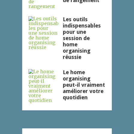
de rangement
Les outils
indispensables
pour une
session de
home
organising
réussie
Le home
organising
peut-il vraiment
améliorer votre
quotidien