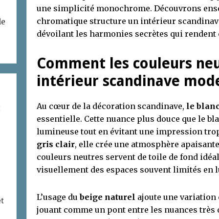
une simplicité monochrome. Découvrons ense
chromatique structure un intérieur scandinav
de
dévoilant les harmonies secrètes qui rendent ce
Comment les couleurs neu
intérieur scandinave mod
Au cœur de la décoration scandinave,
le blan
t
essentielle. Cette nuance plus douce que le bl
lumineuse tout en évitant une impression trop
gris clair
, elle crée une atmosphère apaisante 
couleurs neutres servent de toile de fond idéa
visuellement des espaces souvent limités en l
L’usage du
beige naturel
ajoute une variation 
et
jouant comme un pont entre les nuances très cl