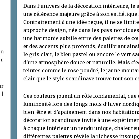
Dans l’univers de la décoration intérieure, l
une référence majeure grâce à son esthétique
Contrairement à une idée reçue, il ne se limit
approche design, née dans les pays nordiques 
une harmonie subtile entre des palettes de co
et des accents plus profonds, équilibrant ainsi 
on
le gris clair, le bleu pastel ou encore le vert 
er
d’une atmosphère douce et naturelle. Mais c’es
teintes comme le rose poudré, le jaune moutard
clair que le style scandinave trouve tout son c
ur
 |
Ces couleurs jouent un rôle fondamental, que 
luminosité lors des longs mois d’hiver nordi
bien-être et d’apaisement dans nos habitations
décoration scandinave invite à une expériment
à chaque intérieur un rendu unique, chaleureu
différentes palettes révèle la richesse insoup