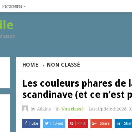
Partenaires
ile
éusssie
HOME
→
NON CLASSÉ
Les couleurs phares de 
scandinave (et ce n’est 
By:
Adkins
|
In:
Non classé
|
Last Updated:
2026-03
Like
Tweet
Pin it
Share
Shar