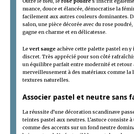
Outre le bleu, le
rose poudré
s’inscrit égaleme
nuance, douce et élancée, démocratise la fémin
facilement aux autres couleurs dominantes. 
salon, une pièce décorée avec du rose poudré, d
gagne en charme et en délicatesse.
Le
vert sauge
achève cette palette pastel en y 
discret. Très apprécié pour son côté rafraîchi
un équilibre parfait entre modernité et retour 
merveilleusement à des matériaux comme la lai
textures naturelles.
Associer pastel et neutre sans 
La réussite d’une décoration scandinave passe a
teintes pastel aux neutres. L’astuce consiste à 
comme des accents sur un fond neutre domina