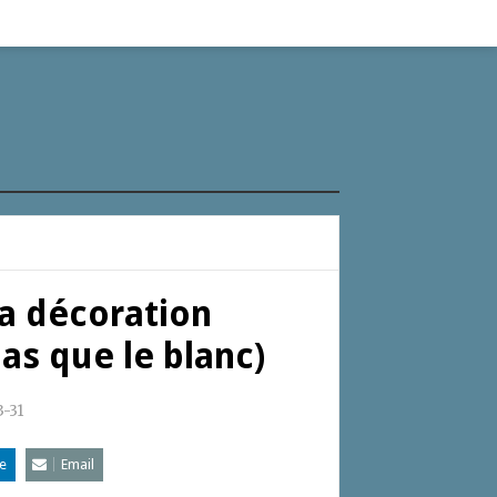
la décoration
pas que le blanc)
-31
e
Email