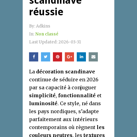
scandinave
réussie
By:
Adkins
In:
Non classé
Last Updated:
2026-03-31
La
décoration scandinave
continue de séduire en 2026
par sa capacité à conjuguer
simplicité
,
fonctionnalité
et
luminosité
. Ce style, né dans
les pays nordiques, s’adapte
parfaitement aux intérieurs
contemporains où règnent
les
couleurs neutres
, les
textures