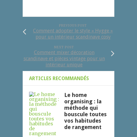
PREVIOUS POST
Comment adopter le style « Hygge »
pour un intérieur scandinave cosy
NEXT POST
Comment mixer décoration
scandinave et pièces vintage pour un
intérieur unique
ARTICLES RECOMMANDÉS
Le home
organising : la
méthode qui
bouscule toutes
vos habitudes
de rangement