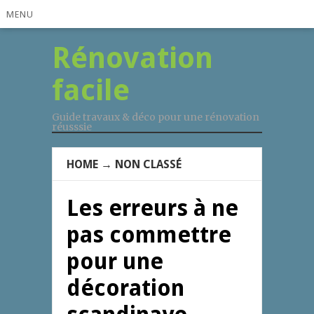
MENU
Rénovation
facile
Guide travaux & déco pour une rénovation
réusssie
HOME
→
NON CLASSÉ
Les erreurs à ne
pas commettre
pour une
décoration