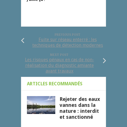
PREVIOUS POST
Fuite sur réseau enterré : les
techniques de détection modernes
NEXT POST
Les risques pénaux en cas de non-
réalisation du diagnostic amiante
avant travaux
ARTICLES RECOMMANDÉS
Rejeter des eaux
vannes dans la
nature : interdit
et sanctionné