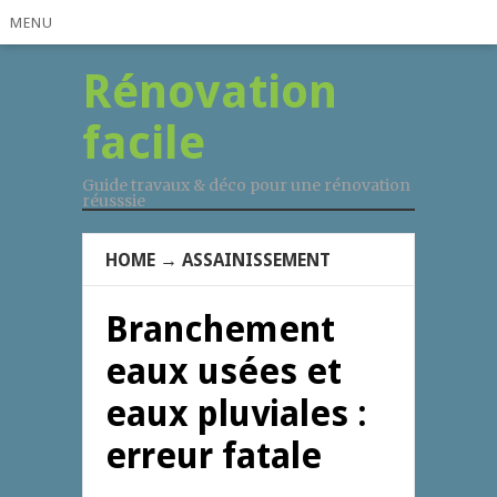
MENU
Rénovation
facile
Guide travaux & déco pour une rénovation
réusssie
HOME
→
ASSAINISSEMENT
Branchement
eaux usées et
eaux pluviales :
erreur fatale