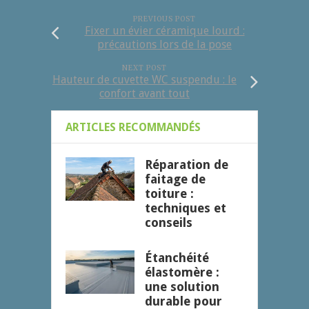
PREVIOUS POST
Fixer un évier céramique lourd :
précautions lors de la pose
NEXT POST
Hauteur de cuvette WC suspendu : le
confort avant tout
ARTICLES RECOMMANDÉS
Réparation de
faitage de
toiture :
techniques et
conseils
Étanchéité
élastomère :
une solution
durable pour