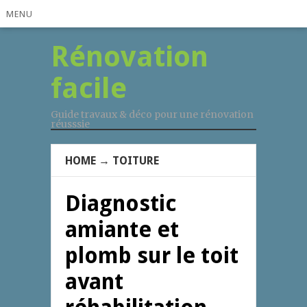
MENU
Rénovation
facile
Guide travaux & déco pour une rénovation
réusssie
HOME
→
TOITURE
Diagnostic
amiante et
plomb sur le toit
avant