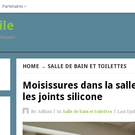
Partenaires
ile
éusssie
HOME
→
SALLE DE BAIN ET TOILETTES
Moisissures dans la salle
les joints silicone
By:
Adkins
|
In:
Salle de bain et toilettes
|
Last Up