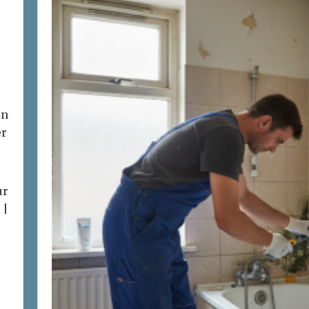
on
er
ur
 |