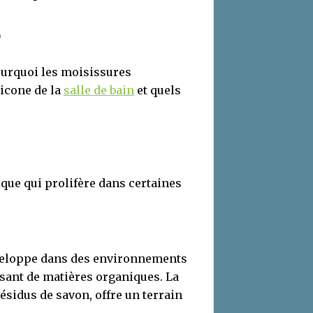
e
pourquoi les moisissures
licone de la
salle de bain
et quels
ue qui prolifère dans certaines
veloppe dans des environnements
ssant de matières organiques. La
résidus de savon, offre un terrain