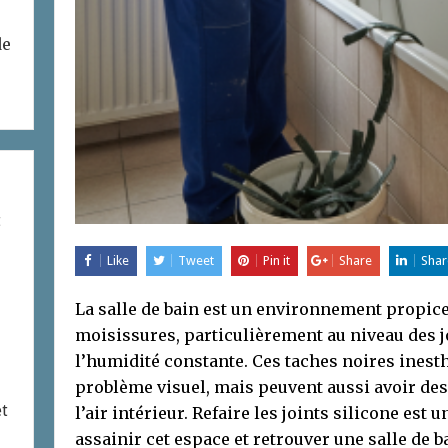
de
t
Like
Tweet
Pin it
Share
Shar
La salle de bain est un environnement propi
moisissures, particulièrement au niveau des jo
l’humidité constante. Ces taches noires ines
problème visuel, mais peuvent aussi avoir des
et
l’air intérieur. Refaire les joints silicone est 
assainir cet espace et retrouver une salle de 