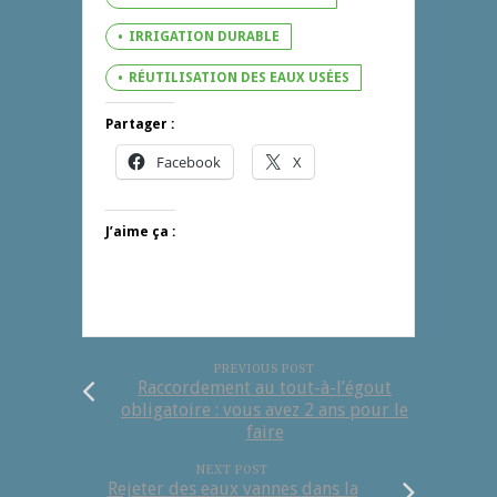
IRRIGATION DURABLE
RÉUTILISATION DES EAUX USÉES
Partager :
Facebook
X
J’aime ça :
PREVIOUS POST
Raccordement au tout-à-l’égout
obligatoire : vous avez 2 ans pour le
faire
NEXT POST
Rejeter des eaux vannes dans la