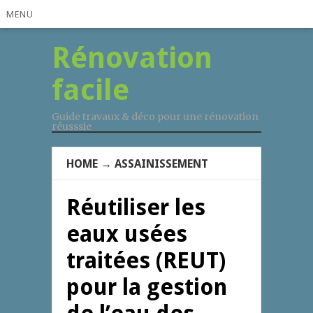
MENU
Rénovation
facile
Guide travaux & déco pour une rénovation
réusssie
HOME
→
ASSAINISSEMENT
Réutiliser les
eaux usées
traitées (REUT)
pour la gestion