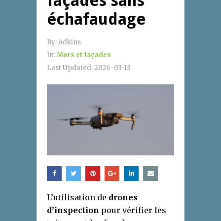
façades sans
échafaudage
By:
Adkins
In:
Murs et façades
Last Updated:
2026-03-13
L’utilisation de
drones
d’inspection
pour vérifier les