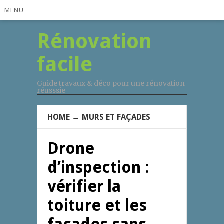
MENU
Rénovation
facile
Guide travaux & déco pour une rénovation
réusssie
HOME
→
MURS ET FAÇADES
Drone
d’inspection :
vérifier la
toiture et les