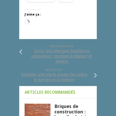
J’aime ça :
Chargement…
PREVIOUS POST
Sortir des énergies fossiles en
rénovation : pompes à chaleur et
solaire
NEXT POST
Installer une porte coupe-feu entre
le garage et la maison
ARTICLES RECOMMANDÉS
Briques de
construction :