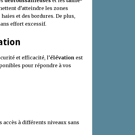
es
débroussailleuses
et les
taille-
mettent d’atteindre les zones
 haies et des bordures. De plus,
ans effort excessif.
ation
rité et efficacité, l’
élévation
est
sponibles pour répondre à vos
es accès à différents niveaux sans