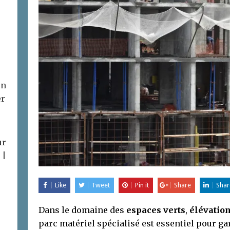
on
er
ur
 |
Like
Tweet
Pin it
Share
Shar
Dans le domaine des
espaces verts
,
élévatio
parc matériel spécialisé est essentiel pour gara