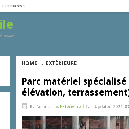
Partenaires
ile
éusssie
HOME
→
EXTÉRIEURE
Parc matériel spécialisé
élévation, terrassement
By:
Adkins
|
In:
Extérieure
|
Last Updated:
2026-03