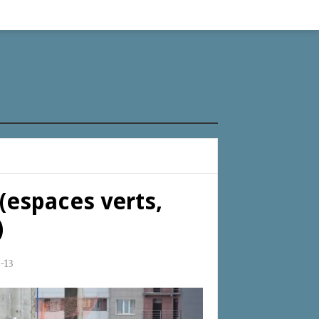
 (espaces verts,
)
-13