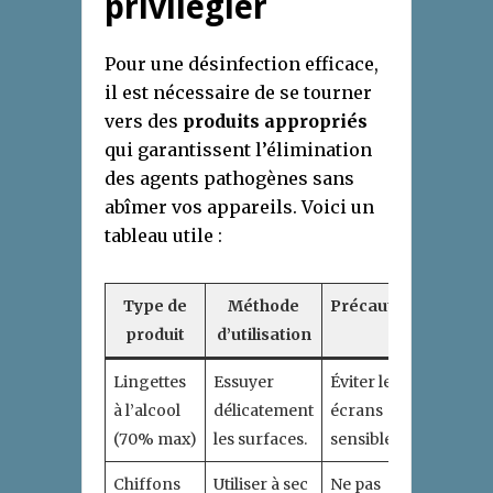
privilégier
Pour une désinfection efficace,
il est nécessaire de se tourner
vers des
produits appropriés
qui garantissent l’élimination
des agents pathogènes sans
abîmer vos appareils. Voici un
tableau utile :
Type de
Méthode
Précautions
produit
d’utilisation
Lingettes
Essuyer
Éviter les
à l’alcool
délicatement
écrans
(70% max)
les surfaces.
sensibles.
Chiffons
Utiliser à sec
Ne pas