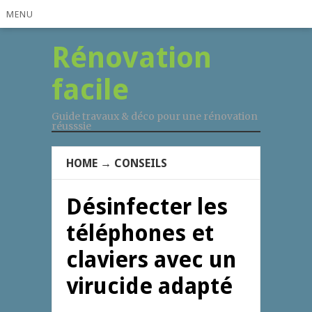
MENU
Rénovation
facile
Guide travaux & déco pour une rénovation
réusssie
HOME
→
CONSEILS
Désinfecter les
téléphones et
claviers avec un
virucide adapté