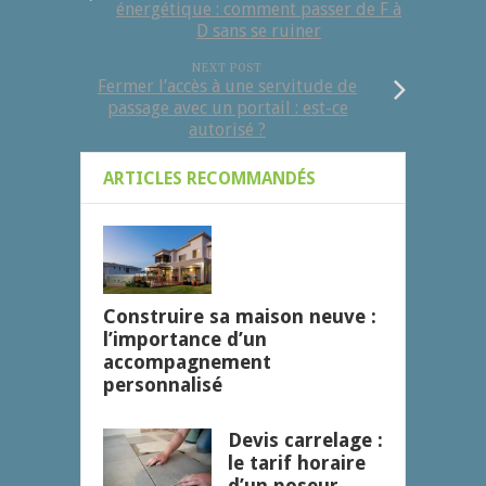
énergétique : comment passer de F à
D sans se ruiner
NEXT POST
Fermer l’accès à une servitude de
passage avec un portail : est-ce
autorisé ?
ARTICLES RECOMMANDÉS
Construire sa maison neuve :
l’importance d’un
accompagnement
personnalisé
Devis carrelage :
le tarif horaire
d’un poseur