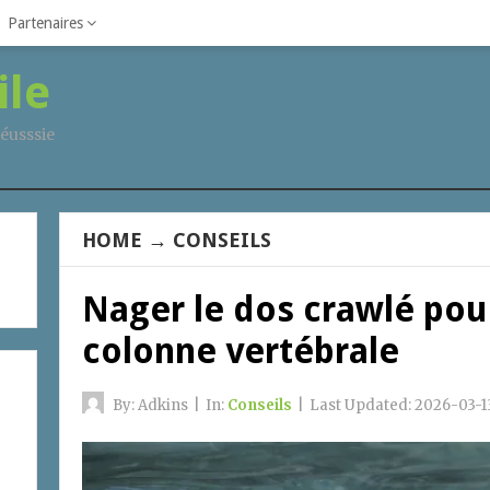
Partenaires
ile
éusssie
HOME
→
CONSEILS
Nager le dos crawlé pou
colonne vertébrale
By:
Adkins
|
In:
Conseils
|
Last Updated:
2026-03-1