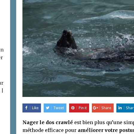
on
er
ur
 |
Like
Tweet
Pin it
Share
Shar
Nager le dos crawlé
est bien plus qu’une simp
méthode efficace pour
améliorer votre postu