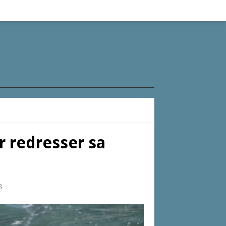
r redresser sa
3