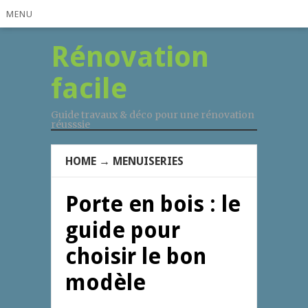
MENU
Rénovation
facile
Guide travaux & déco pour une rénovation
réusssie
HOME
→
MENUISERIES
Porte en bois : le
guide pour
choisir le bon
modèle