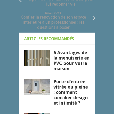
lui redonner vie
NEXT POST
Confier la rénovation de son espace
intérieure à un professionnel : les
questions à poser
ARTICLES RECOMMANDÉS
6 Avantages de
la menuiserie en
PVC pour votre
maison
Porte d’entrée
vitrée ou pleine
: comment
concilier design
et intimité ?