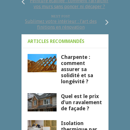
Peinture écaillée : comment rafraîchir
vos murs sans poncer ni décaper ?
NEXT POST
Sublimez votre intérieur : l’art des
finitions en rénovation
ARTICLES RECOMMANDÉS
Charpente :
comment
assurer sa
solidité et sa
longévité ?
Quel est le prix
d’un ravalement
de façade ?
Isolation
thermique par