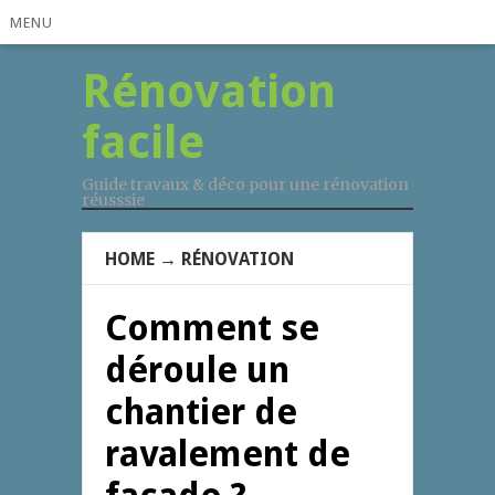
MENU
Rénovation
facile
Guide travaux & déco pour une rénovation
réusssie
HOME
→
RÉNOVATION
Comment se
déroule un
chantier de
ravalement de