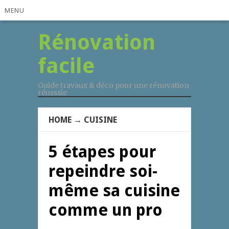
MENU
Rénovation
facile
Guide travaux & déco pour une rénovation
réusssie
HOME
→
CUISINE
5 étapes pour
repeindre soi-
même sa cuisine
comme un pro