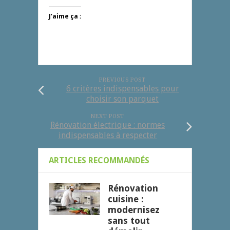
J’aime ça :
PREVIOUS POST
6 critères indispensables pour
choisir son parquet
NEXT POST
Rénovation électrique : normes
indispensables à respecter
ARTICLES RECOMMANDÉS
Rénovation
cuisine :
modernisez
sans tout