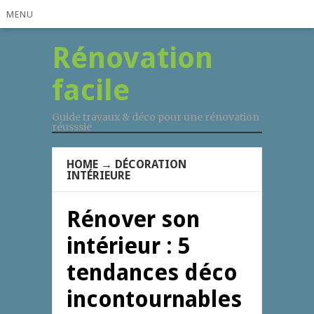
MENU
Rénovation
facile
Guide travaux & déco pour une rénovation
réusssie
HOME
→
DÉCORATION
INTÉRIEURE
Rénover son
intérieur : 5
tendances déco
incontournables