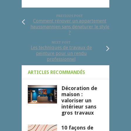
PREVIOUS POST
Comment rénover un appartement
haussmannien sans dénaturer le style
?
NEXT POST
Les techniques de travaux de
peinture pour un rendu
professionnel
ARTICLES RECOMMANDÉS
Décoration de
maison :
valoriser un
intérieur sans
gros travaux
10 façons de