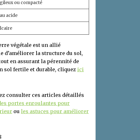
rgileux ou compacté
au acide
lcaire
rre végétale est un allié
 d’améliorer la structure du sol,
tout en assurant la pérennité de
 sol fertile et durable, cliquez
ici
z consulter ces articles détaillés
des portes enroulantes pour
rieur
ou
les astuces pour améliorer
8