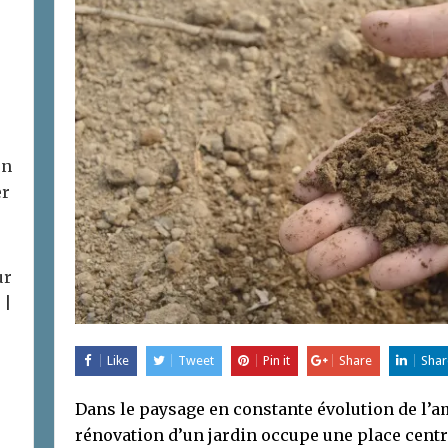
on
er
ur
 |
Like
Tweet
Pin it
Share
Shar
Dans le paysage en constante évolution de l’
rénovation d’un jardin occupe une place cent