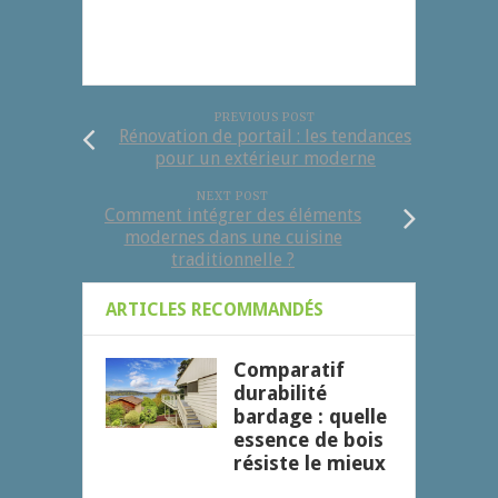
PREVIOUS POST
Rénovation de portail : les tendances
pour un extérieur moderne
NEXT POST
Comment intégrer des éléments
modernes dans une cuisine
traditionnelle ?
ARTICLES RECOMMANDÉS
Comparatif
durabilité
bardage : quelle
essence de bois
résiste le mieux