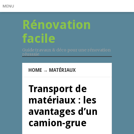
MENU
Rénovation
facile
Guide travaux & déco pour une rénovation
réusssie
HOME
→
MATÉRIAUX
Transport de
matériaux : les
avantages d’un
camion-grue