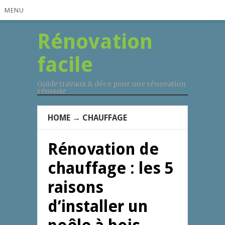
MENU
Rénovation
facile
Guide travaux & déco pour une rénovation
réusssie
HOME
→
CHAUFFAGE
Rénovation de
chauffage : les 5
raisons
d’installer un