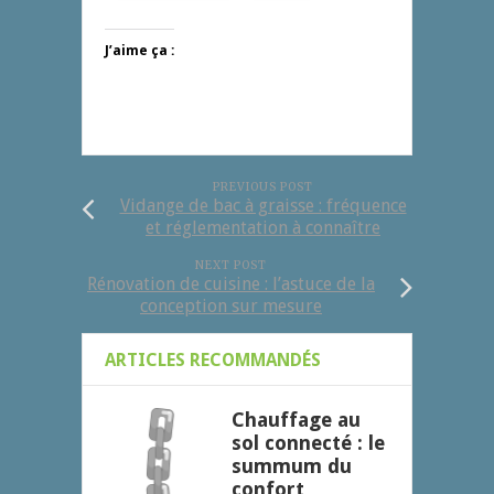
J’aime ça :
PREVIOUS POST
Vidange de bac à graisse : fréquence
et réglementation à connaître
NEXT POST
Rénovation de cuisine : l’astuce de la
conception sur mesure
ARTICLES RECOMMANDÉS
Chauffage au
sol connecté : le
summum du
confort