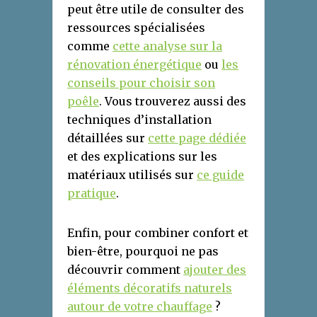
peut être utile de consulter des
ressources spécialisées
comme
cette analyse sur la
rénovation énergétique
ou
les
conseils pour choisir son
poêle
. Vous trouverez aussi des
techniques d’installation
détaillées sur
cette page dédiée
et des explications sur les
matériaux utilisés sur
ce guide
pratique
.
Enfin, pour combiner confort et
bien-être, pourquoi ne pas
découvrir comment
ajouter des
éléments décoratifs naturels
autour de votre chauffage
?