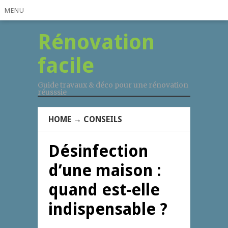
MENU
Rénovation
facile
Guide travaux & déco pour une rénovation
réusssie
HOME
→
CONSEILS
Désinfection
d’une maison :
quand est-elle
indispensable ?