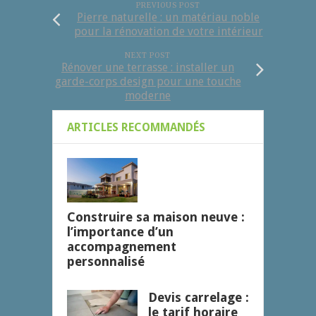
PREVIOUS POST
Pierre naturelle : un matériau noble
pour la rénovation de votre intérieur
NEXT POST
Rénover une terrasse : installer un
garde-corps design pour une touche
moderne
ARTICLES RECOMMANDÉS
Construire sa maison neuve :
l’importance d’un
accompagnement
personnalisé
Devis carrelage :
le tarif horaire