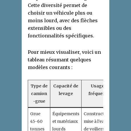
Cette diversité permet de
choisir un véhicule plus ou
moins lourd, avec des flèches
extensibles ou des
fonctionnalités spécifiques.
Pour mieux visualiser, voici un
tableau résumant quelques
modèles courants :
Type de
Capacité de
Usage
Haute
camion
levage
fréquent
maxim
-grue
Grue
Équipements
Construction,
180 à 2
45-60
et matériaux
mise à l’eau
pieds
tonnes
lourds
de voiliers