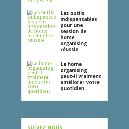
Les outils
indispensables
pour une
session de
home
organising
réussie
Le home
organising
peut-il vraiment
améliorer votre
quotidien
SUIVEZ NOUS