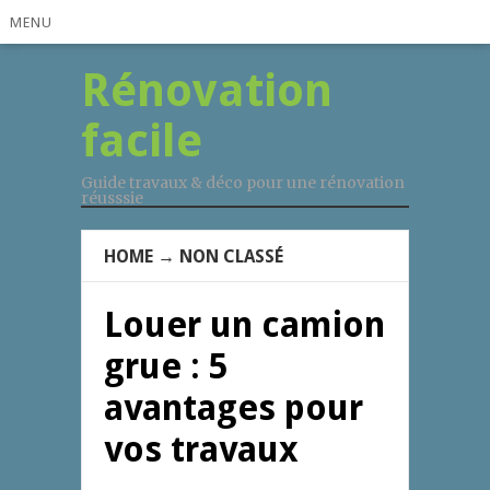
MENU
Rénovation
facile
Guide travaux & déco pour une rénovation
réusssie
HOME
→
NON CLASSÉ
Louer un camion
grue : 5
avantages pour
vos travaux