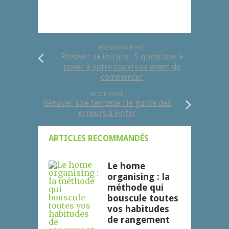
PREVIOUS POST
Rénover sa toiture : 5 questions à
poser à votre couvreur avant de
commencer
NEXT POST
Rénover une terrasse : le guide des
erreurs à éviter
ARTICLES RECOMMANDÉS
Le home
organising : la
méthode qui
bouscule toutes
vos habitudes
de rangement